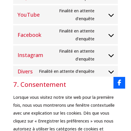
google-
to
recaptcha
Finalité en attente
YouTube
service
Consent
d’enquête
google-
to
maps
Finalité en attente
Facebook
service
Consent
d’enquête
youtube
to
Finalité en attente
Instagram
service
Consent
d’enquête
facebook
to
Divers
Finalité en attente d’enquête
service
Consent
instagram
7. Consentement
to
service
Lorsque vous visitez notre site web pour la première
divers
fois, nous vous montrerons une fenêtre contextuelle
avec une explication sur les cookies. Dès que vous
cliquez sur « Enregistrer les préférences » vous nous
autorisez à utiliser les catégories de cookies et