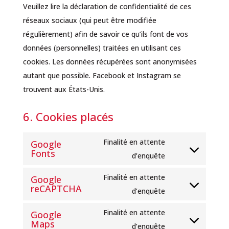
Veuillez lire la déclaration de confidentialité de ces
réseaux sociaux (qui peut être modifiée
régulièrement) afin de savoir ce qu’ils font de vos
données (personnelles) traitées en utilisant ces
cookies. Les données récupérées sont anonymisées
autant que possible. Facebook et Instagram se
trouvent aux États-Unis.
6. Cookies placés
Finalité en attente
Google
Fonts
Consent
d’enquête
to
Finalité en attente
Google
service
reCAPTCHA
Consent
d’enquête
google-
to
fonts
Finalité en attente
Google
service
Maps
Consent
d’enquête