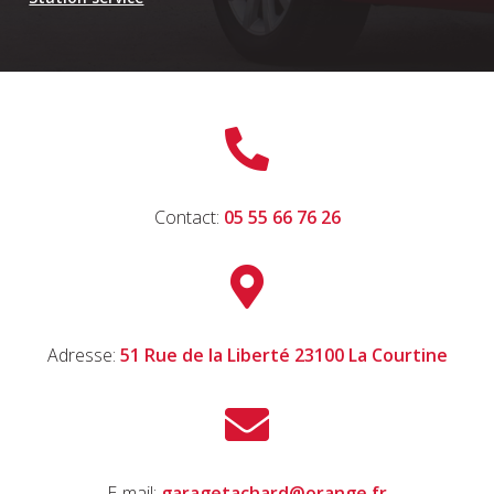

Contact:
05 55 66 76 26

Adresse:
51 Rue de la Liberté 23100 La Courtine

E-mail:
garagetachard@orange.fr